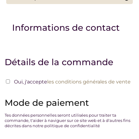
Tu peux à tout moment stopper ton
abonnement en l'annulant via ton
Informations de contact
établissement bancaire ou stripe, ou tu peux
me contacter si tu le préfères pour que je
procède à l'annulation.
Nota bene
: tout mois en cours est dû dans
son intégralité.
Détails de la commande
Oui, j'accepte
les conditions générales de vente
Mode de paiement
Tes données personnelles seront utilisées pour traiter ta
commande, t'aider à naviguer sur ce site web et à d'autres fins
décrites dans notre politique de confidentialité