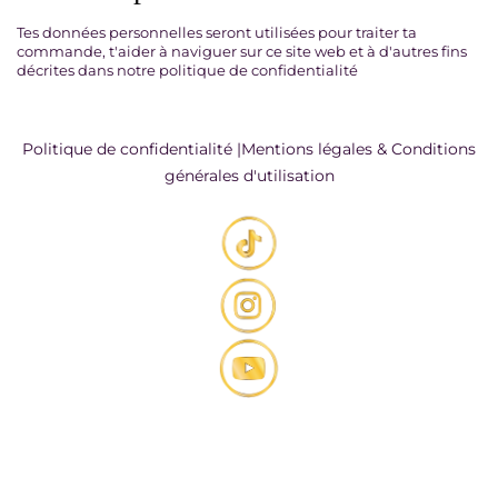
La question peut concerner les sujets suivants
:
Tes données personnelles seront utilisées pour traiter ta
Construction personnelle, Projet, Spiritualité,
commande, t'aider à naviguer sur ce site web et à d'autres fins
Amour, Amitié, Famille, Relationnel, Travail,
décrites dans notre politique de confidentialité
Études, Argent, Déménagement, Achat
immobilier etc…
Tu accèdes à mon agenda pour réserver ta
Politique de confidentialité
|
Mentions légales & Conditions
consultation après paiement
générales d'utilisation