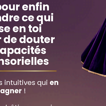
pour enfin
dre ce qui
se en toi
r de douter
capacités
nsorielles
 intuitives qui
en
tagner
!