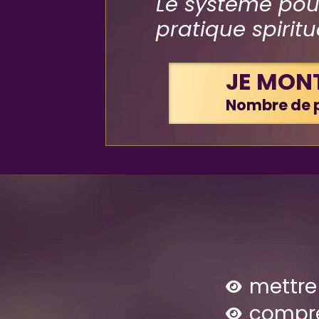
Le système pour
pratique spiritue
JE MON
Nombre de p
mettre
compre