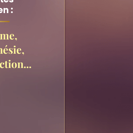
en :
sme,
ésie,
ction...