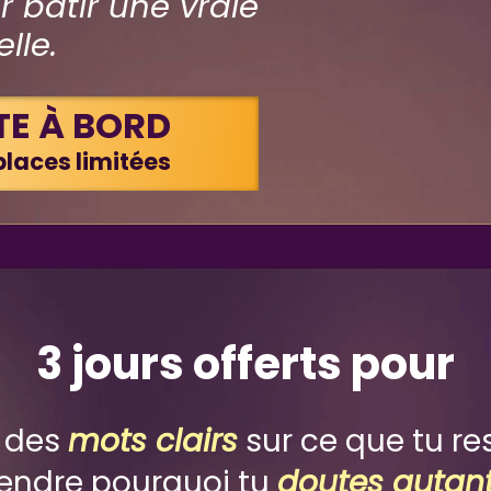
 bâtir une vraie
lle.
TE À BORD
laces limitées
3 jours offerts pour
 des
mots clairs
sur ce que tu re
ndre pourquoi tu
doutes autan