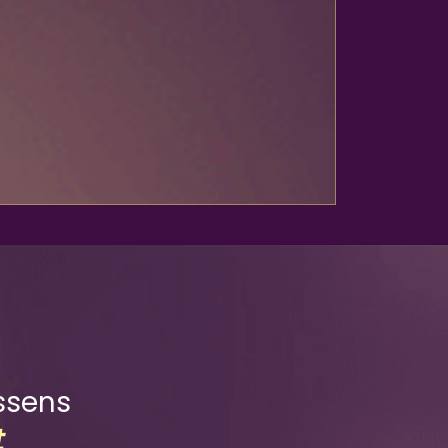
ssens
t