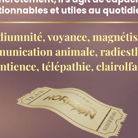
ionnables et utiles au quotidi
iumnité, voyance, magnéti
unication animale, radiesth
ntience, télépathie, clairolfa