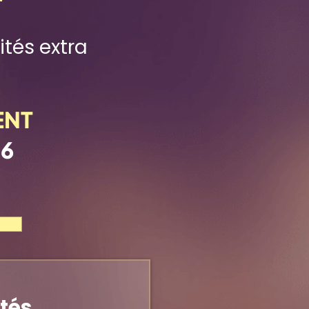
ités extra
ENT
26
ités