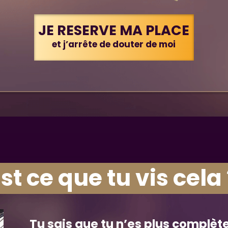
JE RESERVE MA PLACE
et j’arrête de douter de moi
st ce que tu vis cela
Tu sais que tu n’es plus
complèt