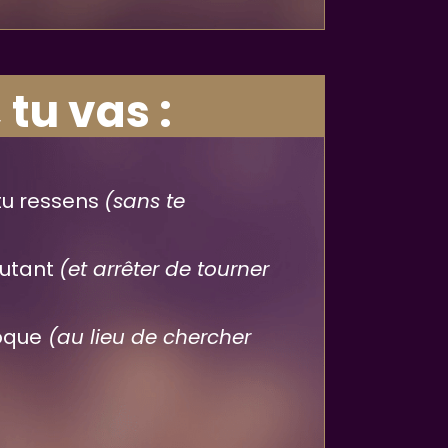
 tu vas :
 tu ressens
(sans te
autant
(et arrêter de tourner
loque
(au lieu de chercher