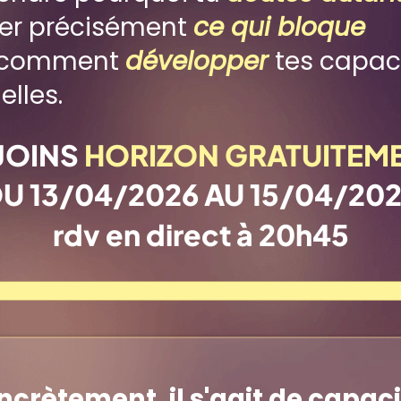
fier précisément
ce qui bloque
r comment
développer
tes capac
elles.
JOINS
HORIZON GRATUITEM
U 13/04/2026 AU 15/04/20
rdv en direct à 20h45
crètement, il s'agit de capac