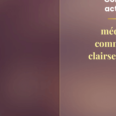
act
méd
comm
clairse