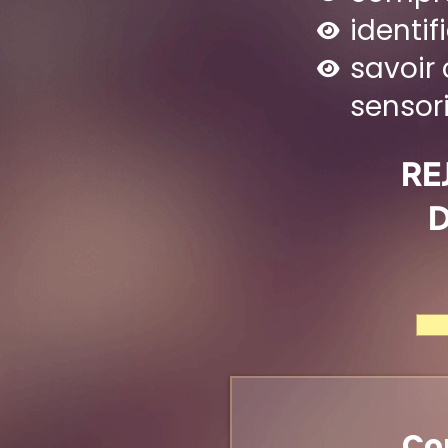
identi
savoi
sensori
RE
D
Con