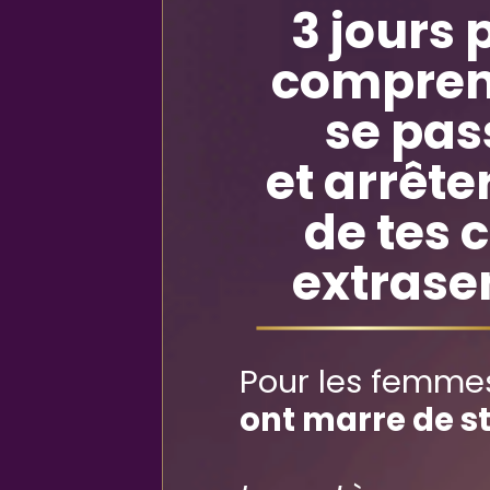
3 jours 
compren
se pas
et arrête
de tes 
extrase
Pour les femmes
ont marre de s