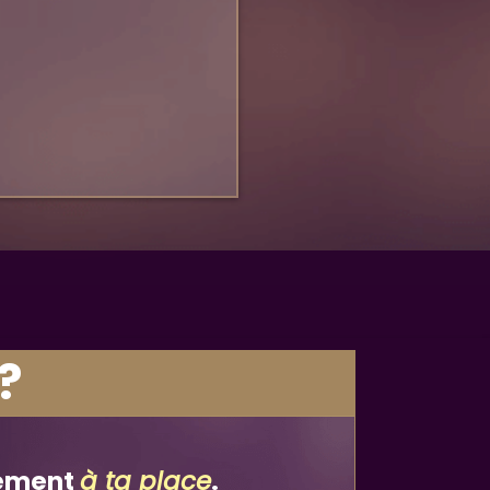
 ?
ement
à ta place
.