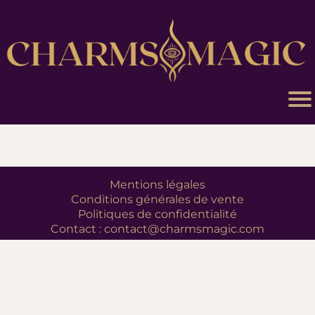
AC
CE
UIL
CO
NS
ULT
Mentions légales
Conditions générales de vente
ATI
Politiques de confidentialité
ON
Contact :
contact@charmsmagic.com
MA
GIE