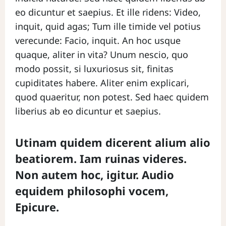
C
eo dicuntur et saepius. Et ille ridens: Video,
inquit, quid agas; Tum ille timide vel potius
H
verecunde: Facio, inquit. An hoc usque
O
quaque, aliter in vita? Unum nescio, quo
P
modo possit, si luxuriosus sit, finitas
P
cupiditates habere. Aliter enim explicari,
E
quod quaeritur, non potest. Sed haec quidem
liberius ab eo dicuntur et saepius.
Utinam quidem dicerent alium alio
beatiorem. Iam ruinas videres.
Non autem hoc, igitur. Audio
equidem philosophi vocem,
Epicure.