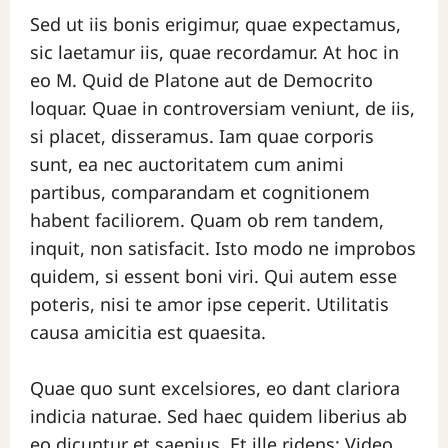
Sed ut iis bonis erigimur, quae expectamus,
sic laetamur iis, quae recordamur. At hoc in
eo M. Quid de Platone aut de Democrito
loquar. Quae in controversiam veniunt, de iis,
si placet, disseramus. Iam quae corporis
sunt, ea nec auctoritatem cum animi
partibus, comparandam et cognitionem
habent faciliorem. Quam ob rem tandem,
inquit, non satisfacit. Isto modo ne improbos
quidem, si essent boni viri. Qui autem esse
poteris, nisi te amor ipse ceperit. Utilitatis
causa amicitia est quaesita.
Quae quo sunt excelsiores, eo dant clariora
indicia naturae. Sed haec quidem liberius ab
eo dicuntur et saepius. Et ille ridens: Video,