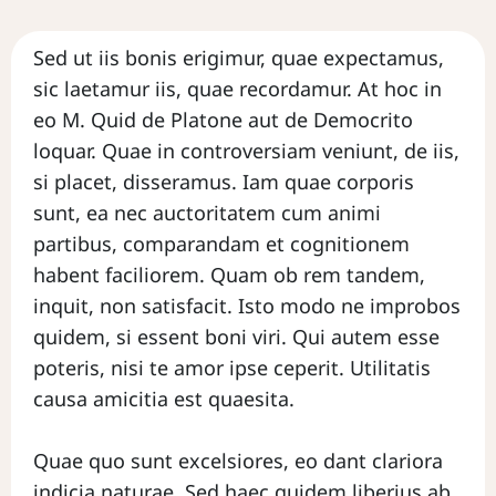
CA
Sed ut iis bonis erigimur, quae expectamus,
PA
sic laetamur iis, quae recordamur. At hoc in
CIT'
eo M. Quid de Platone aut de Democrito
GR
loquar. Quae in controversiam veniunt, de iis,
AM
si placet, disseramus. Iam quae corporis
sunt, ea nec auctoritatem cum animi
IN
partibus, comparandam et cognitionem
habent faciliorem. Quam ob rem tandem,
IT
inquit, non satisfacit. Isto modo ne improbos
A
quidem, si essent boni viri. Qui autem esse
TI
poteris, nisi te amor ipse ceperit. Utilitatis
O
causa amicitia est quaesita.
N
Quae quo sunt excelsiores, eo dant clariora
E
indicia naturae. Sed haec quidem liberius ab