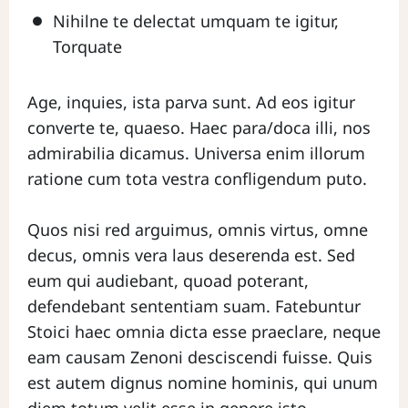
Nihilne te delectat umquam te igitur,
Torquate
Age, inquies, ista parva sunt. Ad eos igitur
converte te, quaeso. Haec para/doca illi, nos
admirabilia dicamus. Universa enim illorum
ratione cum tota vestra confligendum puto.
Quos nisi red arguimus, omnis virtus, omne
decus, omnis vera laus deserenda est. Sed
eum qui audiebant, quoad poterant,
defendebant sententiam suam. Fatebuntur
Stoici haec omnia dicta esse praeclare, neque
eam causam Zenoni desciscendi fuisse. Quis
est autem dignus nomine hominis, qui unum
diem totum velit esse in genere isto