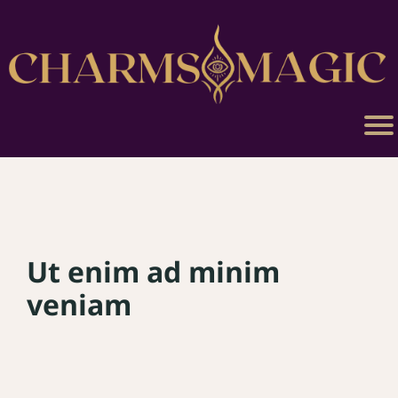
AC
CE
UIL
CO
NS
ULT
ATI
Ut enim ad minim
ON
veniam
MA
GIE