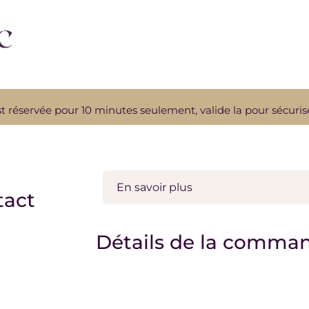
réservée pour 10 minutes seulement, valide la pour sécurise
En savoir plus
tact
Un domaine de ta vie te préoccupe pl
Détails de la comma
guidance personnalisée, je t'accompag
réalisation de tes rêves et la résolut
Comment ça fonctionne ?