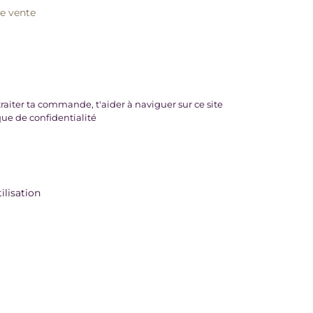
de vente
e spécifique de ton choix. Que ce soit
 amoureuse etc, nous allons scruter les
'empêchent de progresser. Ces blocages
 limitantes, de schémas répétitifs ou de
raiter ta commande, t'aider à naviguer sur ce site
que de confidentialité
us travaillerons ensemble pour les
ilisation
ner ces obstacles et trouver les bonnes
ur exploiter tes forces et trouver des
n chemin vers le succès et la poursuite de