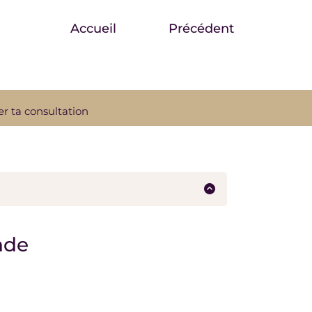
Accueil
Précédent
r ta consultation
us particulièrement ? Avec cette
nde
ne avec un soutien bienveillant vers la
ion de ta problématique.